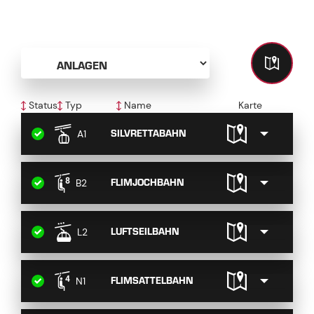
SOMMER IN ISCHGL/SAMNAUN
Status
Typ
Name
Karte
SILVRETTABAHN
A1
FLIMJOCHBAHN
B2
LUFTSEILBAHN
L2
FLIMSATTELBAHN
N1